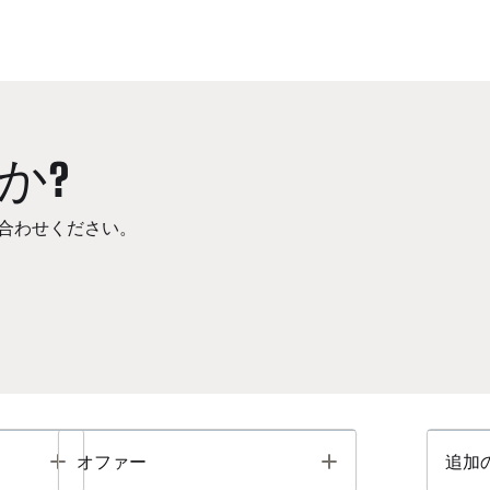
か?
合わせください。
Toggle
Toggle
オファー
追加