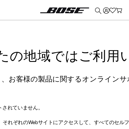
💰
Bose 製品を下取りに出すと最大 ¥30,000 のクレジットを獲得できます。
たの地域ではご利用
り、お客様の製品に関するオンラインサ
トされていません。
、それぞれのWebサイトにアクセスして、すべてのセル