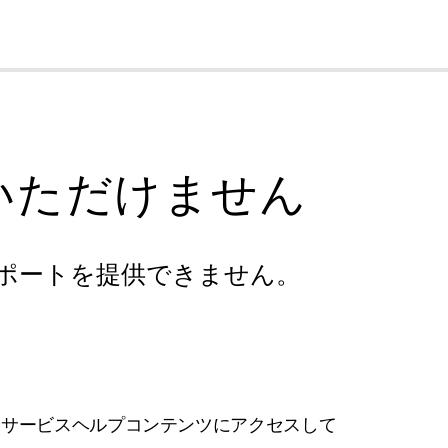
cl
いただけません
ポートを提供できません。
フサービスヘルプコンテンツにアクセスして