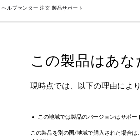
Skip
ヘルプセンター
注文
製品サポート
to
Main
この製品はあな
現時点では、以下の理由によ
この地域では製品のバージョンはサポー
この製品を別の国/地域で購入された場合は