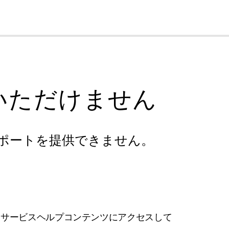
cl
いただけません
ポートを提供できません。
フサービスヘルプコンテンツにアクセスして