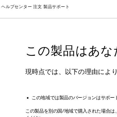
Skip
ヘルプセンター
注文
製品サポート
to
Main
この製品はあな
現時点では、以下の理由によ
この地域では製品のバージョンはサポー
この製品を別の国/地域で購入された場合は