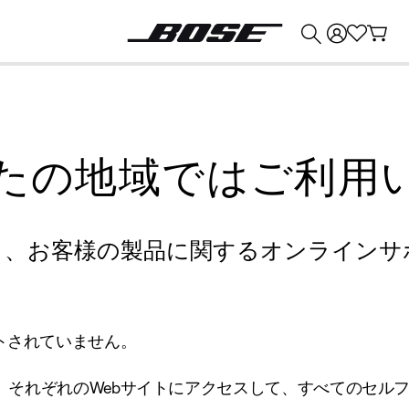
💰
Bose 製品を下取りに出すと最大 ¥30,000 のクレジットを獲得できます。
たの地域ではご利用
り、お客様の製品に関するオンラインサ
トされていません。
、それぞれのWebサイトにアクセスして、すべてのセル