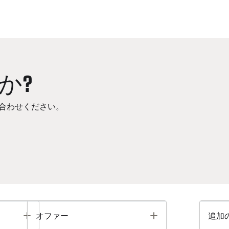
か?
合わせください。
Toggle
Toggle
オファー
追加