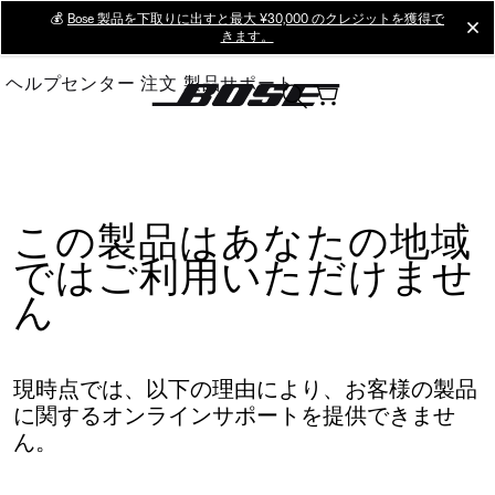
Skip
💰
Bose 製品を下取りに出すと最大 ¥30,000 のクレジットを獲得で
cl
きます。
to
Main
ヘルプセンター
注文
製品サポート
この製品はあなたの地域
ではご利用いただけませ
ん
現時点では、以下の理由により、お客様の製品
に関するオンラインサポートを提供できませ
ん。