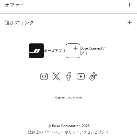
T
オファー
T
追加のリンク
Bose Connectア
ボーズアプリ
プリ
|
Japan
Japanese
© Bose Corporation 2026
法律上の
プライバシーポリシー
アクセシビリティ