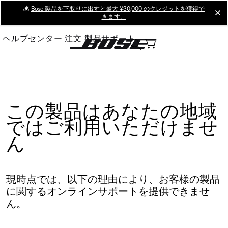
Skip
💰
Bose 製品を下取りに出すと最大 ¥30,000 のクレジットを獲得で
cl
きます。
to
Main
ヘルプセンター
注文
製品サポート
この製品はあなたの地域
ではご利用いただけませ
ん
現時点では、以下の理由により、お客様の製品
に関するオンラインサポートを提供できませ
ん。