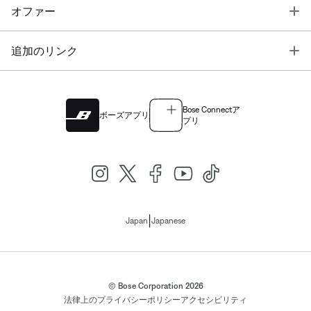
T
オファー
T
追加のリンク
Bose Connectア
ボーズアプリ
プリ
|
Japan
Japanese
© Bose Corporation 2026
法律上の
プライバシーポリシー
アクセシビリティ