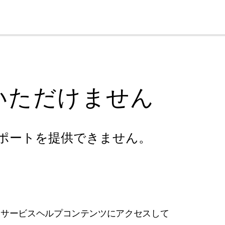
cl
いただけません
ポートを提供できません。
フサービスヘルプコンテンツにアクセスして