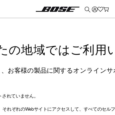
💰
Bose 製品を下取りに出すと最大 ¥30,000 のクレジットを獲得できます。
たの地域ではご利用
り、お客様の製品に関するオンラインサ
トされていません。
、それぞれのWebサイトにアクセスして、すべてのセル