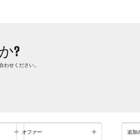
か?
合わせください。
Toggle
Toggle
オファー
追加