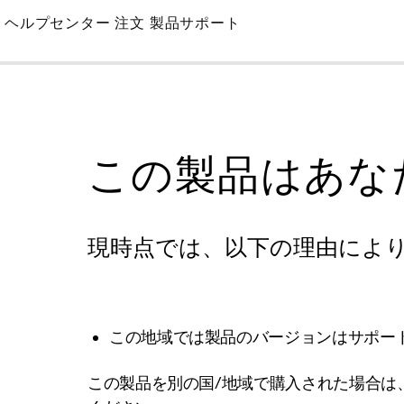
Skip
ヘルプセンター
注文
製品サポート
to
Main
この製品はあな
現時点では、以下の理由によ
この地域では製品のバージョンはサポー
この製品を別の国/地域で購入された場合は