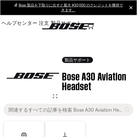
Skip
💰
Bose 製品を下取りに出すと最大 ¥30,000 のクレジットを獲得で
cl
きます。
to
Main
ヘルプセンター
注文
製品サポート
製品サポート
Bose A30 Aviation
Headset