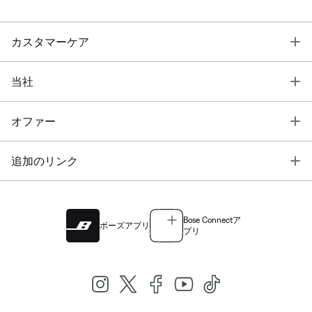
T
カスタマーケア
T
当社
T
オファー
T
追加のリンク
Bose Connectア
ボーズアプリ
プリ