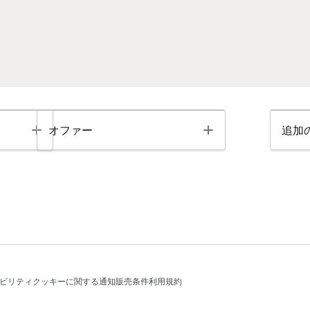
Toggle
Toggle
オファー
追加
ビリティ
クッキーに関する通知
販売条件
利用規約