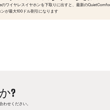
seのワイヤレスイヤホンを下取りに出すと、最新のQuietComfort 
ホンが最大100ドル割引になります
か?
合わせください。