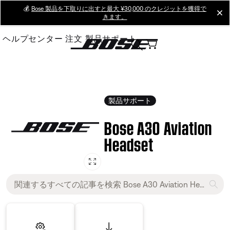
Skip
💰
Bose 製品を下取りに出すと最大 ¥30,000 のクレジットを獲得で
cl
きます。
to
Main
ヘルプセンター
注文
製品サポート
製品サポート
Bose A30 Aviation
Headset