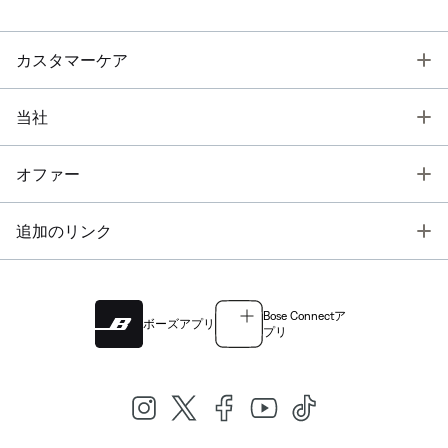
T
カスタマーケア
T
当社
T
オファー
T
追加のリンク
Bose Connectア
ボーズアプリ
プリ