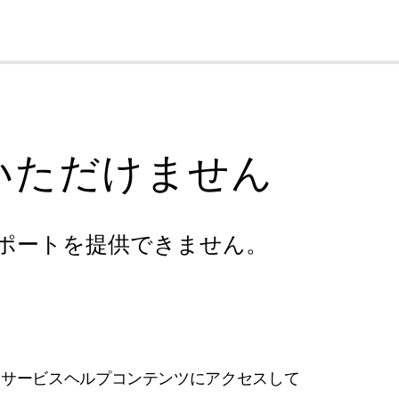
cl
いただけません
ポートを提供できません。
フサービスヘルプコンテンツにアクセスして