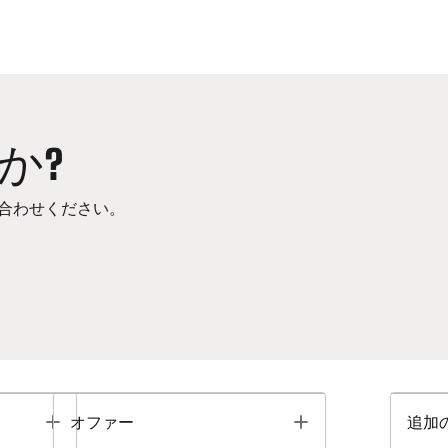
か?
合わせください。
Toggle
Toggle
オファー
追加