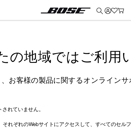
💰
Bose 製品を下取りに出すと最大 ¥30,000 のクレジットを獲得できます。
たの地域ではご利用
り、お客様の製品に関するオンラインサ
トされていません。
、それぞれのWebサイトにアクセスして、すべてのセル