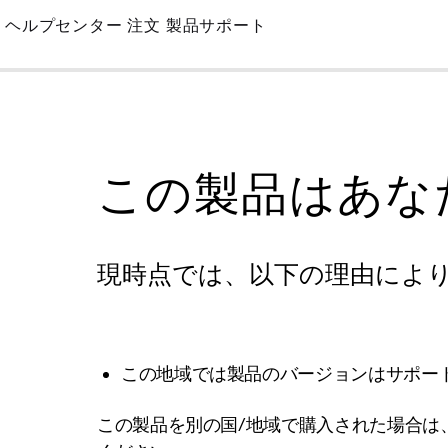
Skip
ヘルプセンター
注文
製品サポート
to
Main
この製品はあな
現時点では、以下の理由によ
この地域では製品のバージョンはサポー
この製品を別の国/地域で購入された場合は