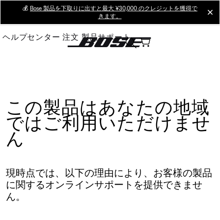
Skip
💰
Bose 製品を下取りに出すと最大 ¥30,000 のクレジットを獲得で
cl
きます。
to
Main
ヘルプセンター
注文
製品サポート
この製品はあなたの地域
ではご利用いただけませ
ん
現時点では、以下の理由により、お客様の製品
に関するオンラインサポートを提供できませ
ん。