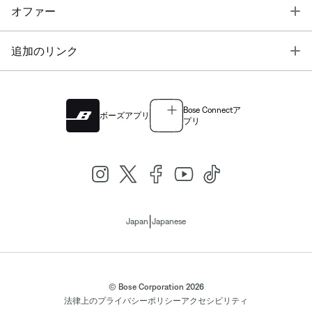
T
オファー
T
追加のリンク
Bose Connectア
ボーズアプリ
プリ
|
Japan
Japanese
© Bose Corporation 2026
法律上の
プライバシーポリシー
アクセシビリティ