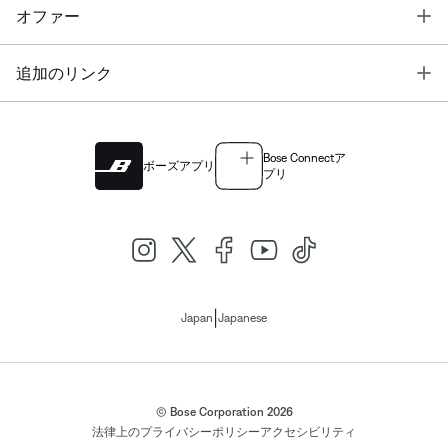
T
オファー
T
追加のリンク
Bose Connectア
ボーズアプリ
プリ
|
Japan
Japanese
© Bose Corporation 2026
法律上の
プライバシーポリシー
アクセシビリティ