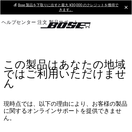
Skip
💰
Bose 製品を下取りに出すと最大 ¥30,000 のクレジットを獲得で
cl
きます。
to
Main
ヘルプセンター
注文
製品サポート
この製品はあなたの地域
ではご利用いただけませ
ん
現時点では、以下の理由により、お客様の製品
に関するオンラインサポートを提供できませ
ん。