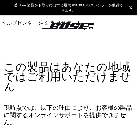
Skip
💰
Bose 製品を下取りに出すと最大 ¥30,000 のクレジットを獲得で
cl
きます。
to
Main
ヘルプセンター
注文
製品サポート
この製品はあなたの地域
ではご利用いただけませ
ん
現時点では、以下の理由により、お客様の製品
に関するオンラインサポートを提供できませ
ん。