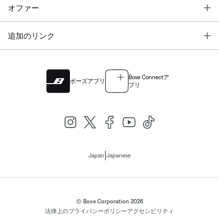
T
オファー
T
追加のリンク
Bose Connectア
ボーズアプリ
プリ
|
Japan
Japanese
© Bose Corporation 2026
法律上の
プライバシーポリシー
アクセシビリティ