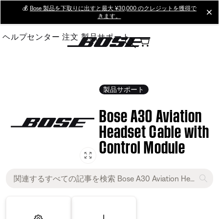
Skip
💰
Bose 製品を下取りに出すと最大 ¥30,000 のクレジットを獲得で
cl
きます。
to
Main
ヘルプセンター
注文
製品サポート
製品サポート
Bose A30 Aviation
Headset Cable with
Control Module