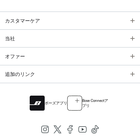
T
カスタマーケア
T
当社
T
オファー
T
追加のリンク
Bose Connectア
ボーズアプリ
プリ