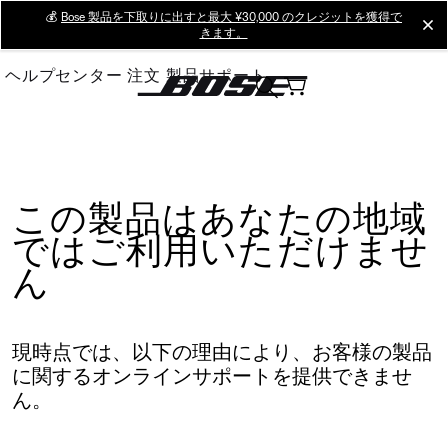
Skip
💰
Bose 製品を下取りに出すと最大 ¥30,000 のクレジットを獲得で
cl
きます。
to
Main
ヘルプセンター
注文
製品サポート
この製品はあなたの地域
ではご利用いただけませ
ん
現時点では、以下の理由により、お客様の製品
に関するオンラインサポートを提供できませ
ん。