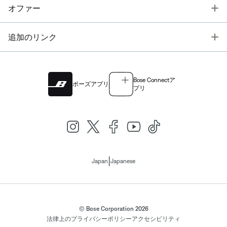
T
オファー
T
追加のリンク
Bose Connectア
ボーズアプリ
プリ
|
Japan
Japanese
© Bose Corporation 2026
法律上の
プライバシーポリシー
アクセシビリティ