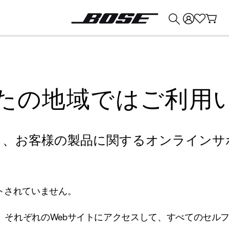
💰
Bose 製品を下取りに出すと最大 ¥30,000 のクレジットを獲得できます。
たの地域ではご利用
り、お客様の製品に関するオンラインサ
トされていません。
、それぞれのWebサイトにアクセスして、すべてのセル