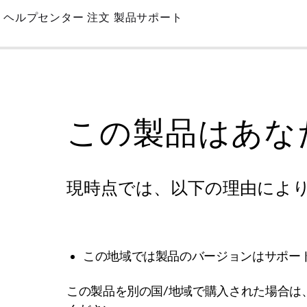
Skip
ヘルプセンター
注文
製品サポート
to
Main
この製品はあな
現時点では、以下の理由によ
この地域では製品のバージョンはサポー
この製品を別の国/地域で購入された場合は