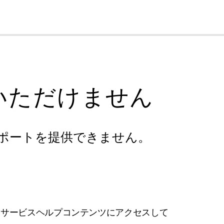
cl
いただけません
ポートを提供できません。
フサービスヘルプコンテンツにアクセスして