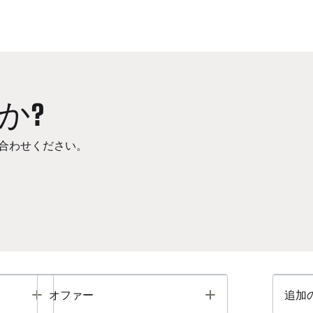
か?
合わせください。
Toggle
Toggle
オファー
追加