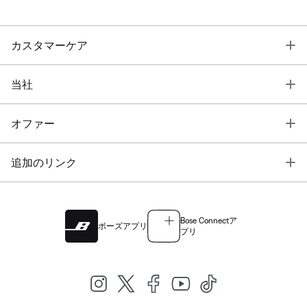
T
カスタマーケア
T
当社
T
オファー
T
追加のリンク
Bose Connectア
ボーズアプリ
プリ