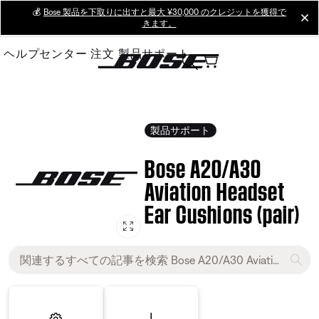
Skip
💰
Bose 製品を下取りに出すと最大 ¥30,000 のクレジットを獲得で
cl
きます。
to
Main
ヘルプセンター
注文
製品サポート
製品サポート
Bose A20/A30
Aviation Headset
Ear Cushions (pair)