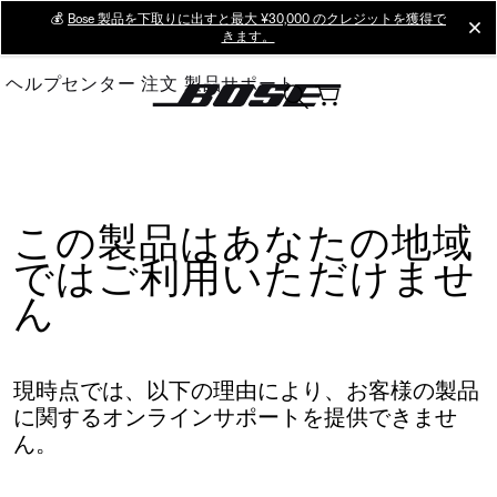
Skip
💰
Bose 製品を下取りに出すと最大 ¥30,000 のクレジットを獲得で
cl
きます。
to
Main
ヘルプセンター
注文
製品サポート
この製品はあなたの地域
ではご利用いただけませ
ん
現時点では、以下の理由により、お客様の製品
に関するオンラインサポートを提供できませ
ん。