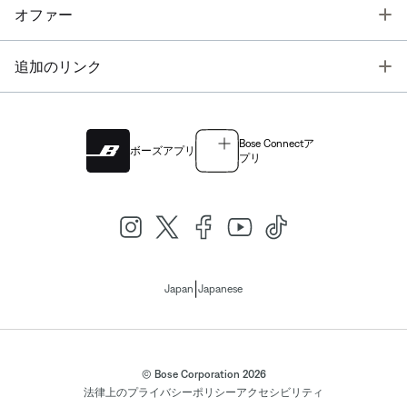
T
オファー
T
追加のリンク
Bose Connectア
ボーズアプリ
プリ
|
Japan
Japanese
© Bose Corporation 2026
法律上の
プライバシーポリシー
アクセシビリティ