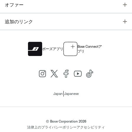
T
オファー
T
追加のリンク
Bose Connectア
ボーズアプリ
プリ
|
Japan
Japanese
© Bose Corporation 2026
法律上の
プライバシーポリシー
アクセシビリティ