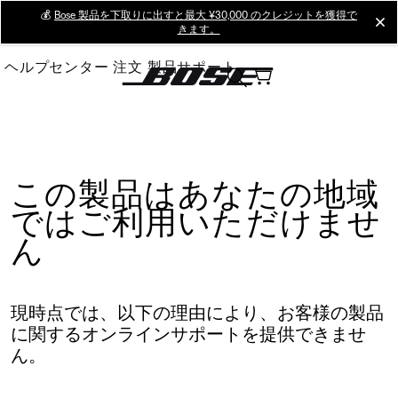
Skip
💰
Bose 製品を下取りに出すと最大 ¥30,000 のクレジットを獲得で
cl
きます。
to
Main
ヘルプセンター
注文
製品サポート
この製品はあなたの地域
ではご利用いただけませ
ん
現時点では、以下の理由により、お客様の製品
に関するオンラインサポートを提供できませ
ん。