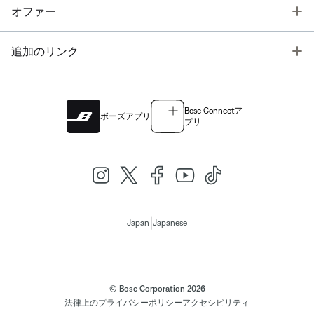
T
オファー
T
追加のリンク
Bose Connectア
ボーズアプリ
プリ
|
Japan
Japanese
© Bose Corporation 2026
法律上の
プライバシーポリシー
アクセシビリティ