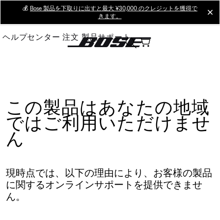
Skip
💰
Bose 製品を下取りに出すと最大 ¥30,000 のクレジットを獲得で
cl
きます。
to
Main
ヘルプセンター
注文
製品サポート
この製品はあなたの地域
ではご利用いただけませ
ん
現時点では、以下の理由により、お客様の製品
に関するオンラインサポートを提供できませ
ん。