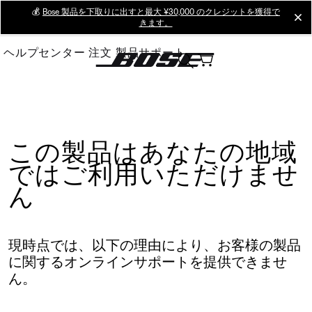
Skip
💰
Bose 製品を下取りに出すと最大 ¥30,000 のクレジットを獲得で
cl
きます。
to
Main
ヘルプセンター
注文
製品サポート
この製品はあなたの地域
ではご利用いただけませ
ん
現時点では、以下の理由により、お客様の製品
に関するオンラインサポートを提供できませ
ん。