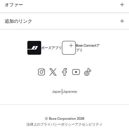
T
オファー
T
追加のリンク
Bose Connectア
ボーズアプリ
プリ
|
Japan
Japanese
© Bose Corporation 2026
法律上の
プライバシーポリシー
アクセシビリティ