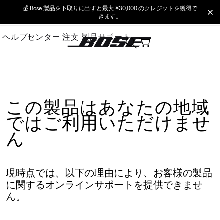
Skip
💰
Bose 製品を下取りに出すと最大 ¥30,000 のクレジットを獲得で
cl
きます。
to
Main
ヘルプセンター
注文
製品サポート
この製品はあなたの地域
ではご利用いただけませ
ん
現時点では、以下の理由により、お客様の製品
に関するオンラインサポートを提供できませ
ん。