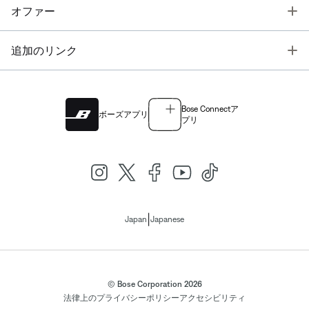
T
オファー
T
追加のリンク
Bose Connectア
ボーズアプリ
プリ
|
Japan
Japanese
© Bose Corporation 2026
法律上の
プライバシーポリシー
アクセシビリティ