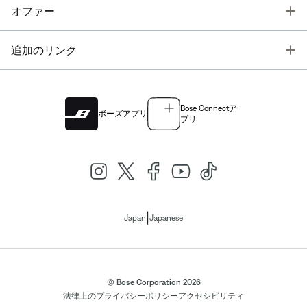
T
オファー
T
追加のリンク
Bose Connectア
ボーズアプリ
プリ
|
Japan
Japanese
© Bose Corporation 2026
法律上の
プライバシーポリシー
アクセシビリティ