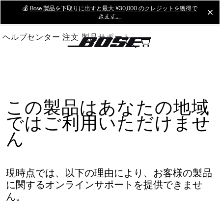
Skip
💰
Bose 製品を下取りに出すと最大 ¥30,000 のクレジットを獲得で
cl
きます。
to
Main
ヘルプセンター
注文
製品サポート
この製品はあなたの地域
ではご利用いただけませ
ん
現時点では、以下の理由により、お客様の製品
に関するオンラインサポートを提供できませ
ん。