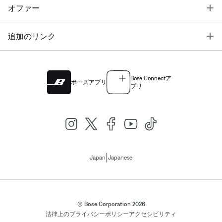
T
オファー
T
追加のリンク
Bose Connectア
ボーズアプリ
プリ
|
Japan
Japanese
© Bose Corporation 2026
法律上の
プライバシーポリシー
アクセシビリティ