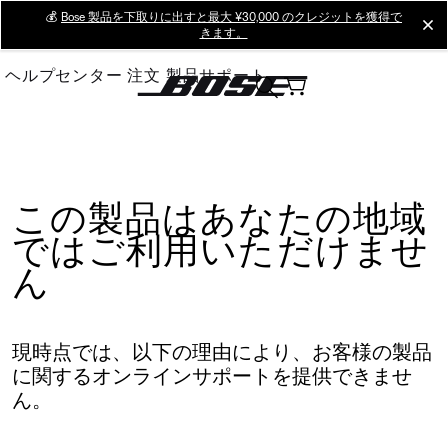
Skip
💰
Bose 製品を下取りに出すと最大 ¥30,000 のクレジットを獲得で
cl
きます。
to
Main
ヘルプセンター
注文
製品サポート
この製品はあなたの地域
ではご利用いただけませ
ん
現時点では、以下の理由により、お客様の製品
に関するオンラインサポートを提供できませ
ん。