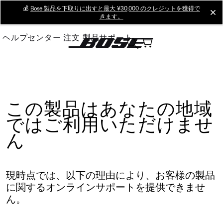
Skip
💰
Bose 製品を下取りに出すと最大 ¥30,000 のクレジットを獲得で
cl
きます。
to
Main
ヘルプセンター
注文
製品サポート
この製品はあなたの地域
ではご利用いただけませ
ん
現時点では、以下の理由により、お客様の製品
に関するオンラインサポートを提供できませ
ん。