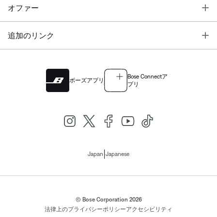
T
オファー
T
追加のリンク
Bose Connectア
ボーズアプリ
プリ
|
Japan
Japanese
© Bose Corporation 2026
法律上の
プライバシーポリシー
アクセシビリティ