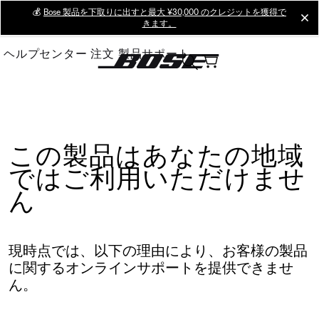
Skip
💰
Bose 製品を下取りに出すと最大 ¥30,000 のクレジットを獲得で
cl
きます。
to
Main
ヘルプセンター
注文
製品サポート
この製品はあなたの地域
ではご利用いただけませ
ん
現時点では、以下の理由により、お客様の製品
に関するオンラインサポートを提供できませ
ん。