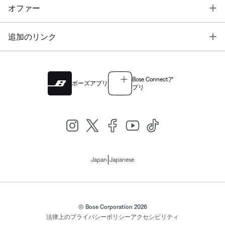
T
オファー
T
追加のリンク
Bose Connectア
ボーズアプリ
プリ
|
Japan
Japanese
© Bose Corporation 2026
法律上の
プライバシーポリシー
アクセシビリティ