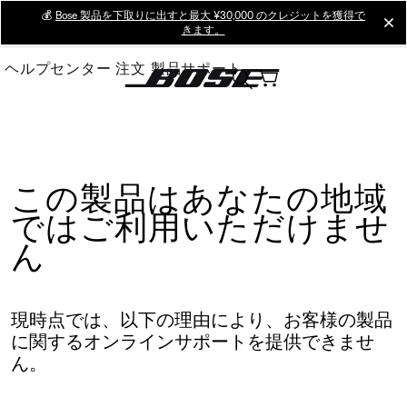
Skip
💰
Bose 製品を下取りに出すと最大 ¥30,000 のクレジットを獲得で
cl
きます。
to
Main
ヘルプセンター
注文
製品サポート
この製品はあなたの地域
ではご利用いただけませ
ん
現時点では、以下の理由により、お客様の製品
に関するオンラインサポートを提供できませ
ん。