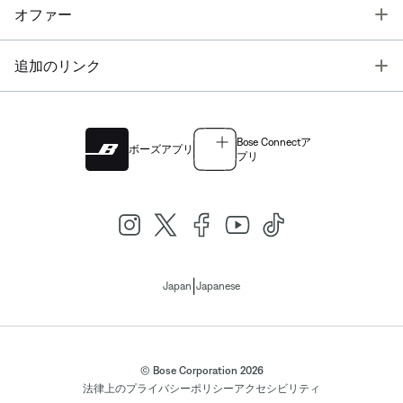
T
オファー
T
追加のリンク
Bose Connectア
ボーズアプリ
プリ
|
Japan
Japanese
© Bose Corporation 2026
法律上の
プライバシーポリシー
アクセシビリティ