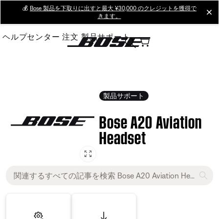
Skip
💰
Bose 製品を下取りに出すと最大 ¥30,000 のクレジットを獲得で
cl
きます。
to
Main
ヘルプセンター
注文
製品サポート
製品サポート
Bose A20 Aviation
Headset