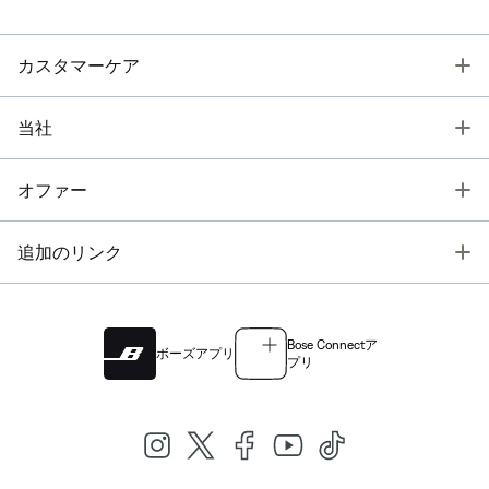
T
カスタマーケア
T
当社
T
オファー
T
追加のリンク
Bose Connectア
ボーズアプリ
プリ