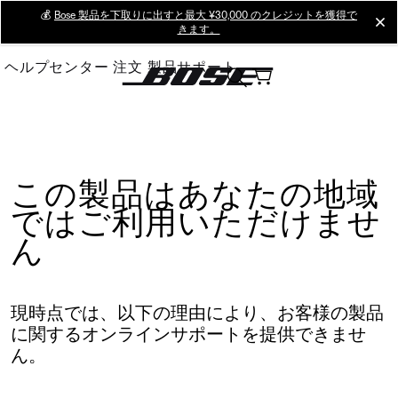
Skip
💰
Bose 製品を下取りに出すと最大 ¥30,000 のクレジットを獲得で
cl
きます。
to
Main
ヘルプセンター
注文
製品サポート
この製品はあなたの地域
ではご利用いただけませ
ん
現時点では、以下の理由により、お客様の製品
に関するオンラインサポートを提供できませ
ん。