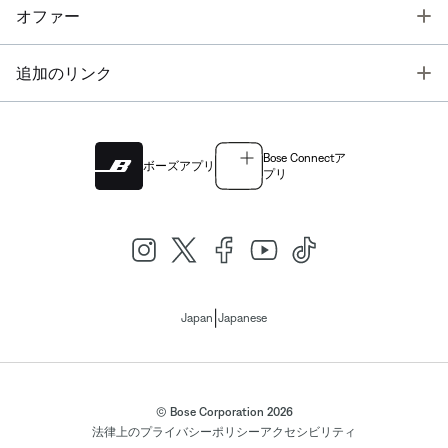
T
オファー
T
追加のリンク
Bose Connectア
ボーズアプリ
プリ
|
Japan
Japanese
© Bose Corporation 2026
法律上の
プライバシーポリシー
アクセシビリティ