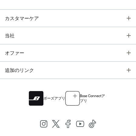
T
カスタマーケア
T
当社
T
オファー
T
追加のリンク
Bose Connectア
ボーズアプリ
プリ