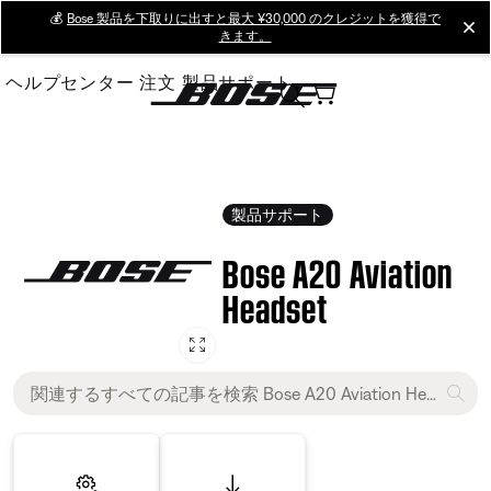
Skip
💰
Bose 製品を下取りに出すと最大 ¥30,000 のクレジットを獲得で
cl
きます。
to
Main
ヘルプセンター
注文
製品サポート
製品サポート
Bose A20 Aviation
Headset