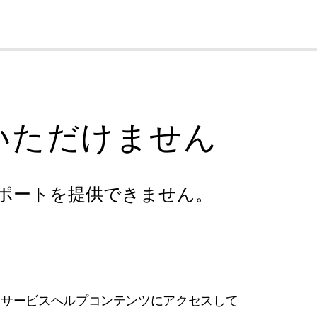
cl
いただけません
ポートを提供できません。
フサービスヘルプコンテンツにアクセスして