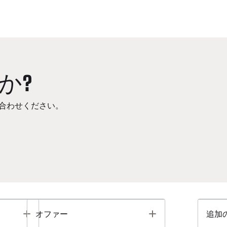
か?
合わせください。
Toggle
Toggle
オファー
追加