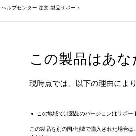
Skip
ヘルプセンター
注文
製品サポート
to
Main
この製品はあな
現時点では、以下の理由によ
この地域では製品のバージョンはサポー
この製品を別の国/地域で購入された場合は