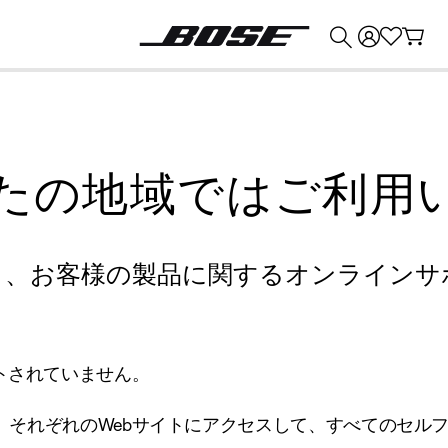
💰
Bose 製品を下取りに出すと最大 ¥30,000 のクレジットを獲得できます。
たの地域ではご利用
り、お客様の製品に関するオンラインサ
トされていません。
、それぞれのWebサイトにアクセスして、すべてのセル