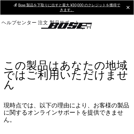
Skip
💰
Bose 製品を下取りに出すと最大 ¥30,000 のクレジットを獲得で
cl
きます。
to
Main
ヘルプセンター
注文
製品サポート
この製品はあなたの地域
ではご利用いただけませ
ん
現時点では、以下の理由により、お客様の製品
に関するオンラインサポートを提供できませ
ん。