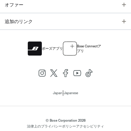
T
オファー
T
追加のリンク
Bose Connectア
ボーズアプリ
プリ
|
Japan
Japanese
© Bose Corporation 2026
法律上の
プライバシーポリシー
アクセシビリティ