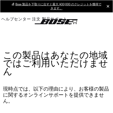
Skip
💰
Bose 製品を下取りに出すと最大 ¥30,000 のクレジットを獲得で
cl
きます。
to
Main
ヘルプセンター
注文
製品サポート
この製品はあなたの地域
ではご利用いただけませ
ん
現時点では、以下の理由により、お客様の製品
に関するオンラインサポートを提供できませ
ん。