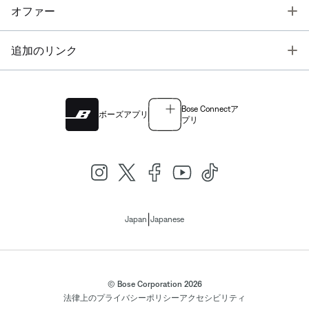
T
オファー
T
追加のリンク
Bose Connectア
ボーズアプリ
プリ
|
Japan
Japanese
© Bose Corporation 2026
法律上の
プライバシーポリシー
アクセシビリティ