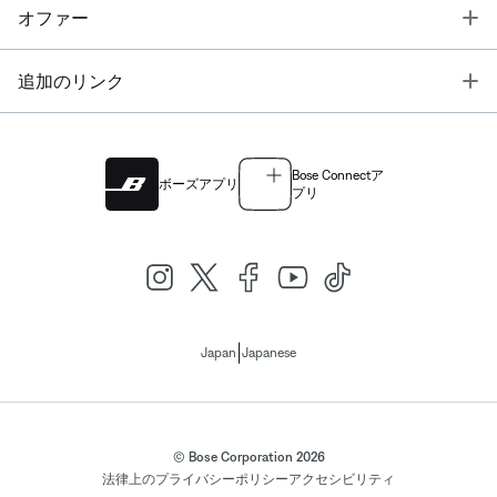
T
オファー
T
追加のリンク
Bose Connectア
ボーズアプリ
プリ
|
Japan
Japanese
© Bose Corporation 2026
法律上の
プライバシーポリシー
アクセシビリティ