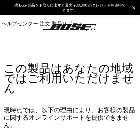
Skip
💰
Bose 製品を下取りに出すと最大 ¥30,000 のクレジットを獲得で
cl
きます。
to
Main
ヘルプセンター
注文
製品サポート
この製品はあなたの地域
ではご利用いただけませ
ん
現時点では、以下の理由により、お客様の製品
に関するオンラインサポートを提供できませ
ん。