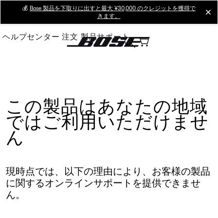
Skip
💰
Bose 製品を下取りに出すと最大 ¥30,000 のクレジットを獲得で
cl
きます。
to
Main
ヘルプセンター
注文
製品サポート
この製品はあなたの地域
ではご利用いただけませ
ん
現時点では、以下の理由により、お客様の製品
に関するオンラインサポートを提供できませ
ん。