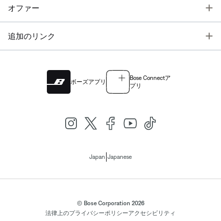
T
オファー
T
追加のリンク
Bose Connectア
ボーズアプリ
プリ
|
Japan
Japanese
© Bose Corporation 2026
法律上の
プライバシーポリシー
アクセシビリティ