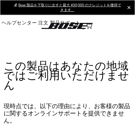
Skip
💰
Bose 製品を下取りに出すと最大 ¥30,000 のクレジットを獲得で
cl
きます。
to
Main
ヘルプセンター
注文
製品サポート
この製品はあなたの地域
ではご利用いただけませ
ん
現時点では、以下の理由により、お客様の製品
に関するオンラインサポートを提供できませ
ん。