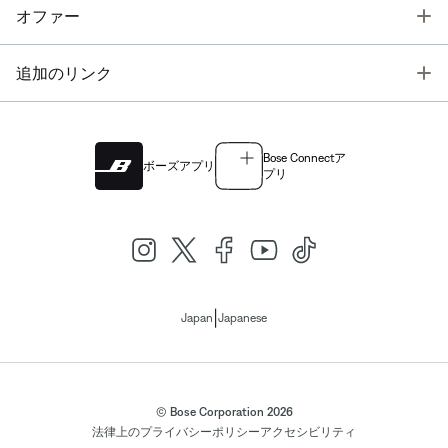
T
オファー
T
追加のリンク
Bose Connectア
ボーズアプリ
プリ
|
Japan
Japanese
© Bose Corporation 2026
法律上の
プライバシーポリシー
アクセシビリティ