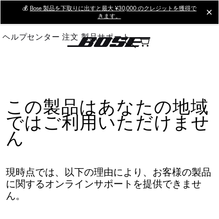
Skip
💰
Bose 製品を下取りに出すと最大 ¥30,000 のクレジットを獲得で
cl
きます。
to
Main
ヘルプセンター
注文
製品サポート
この製品はあなたの地域
ではご利用いただけませ
ん
現時点では、以下の理由により、お客様の製品
に関するオンラインサポートを提供できませ
ん。