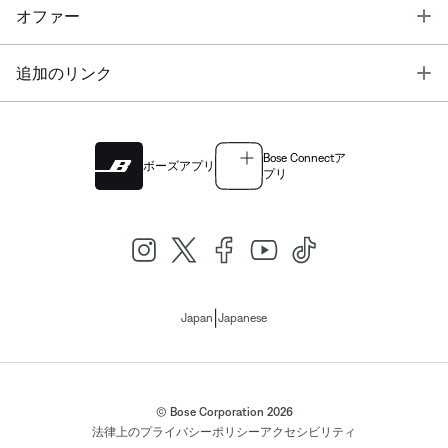
T
オファー
T
追加のリンク
Bose Connectア
ボーズアプリ
プリ
|
Japan
Japanese
© Bose Corporation 2026
法律上の
プライバシーポリシー
アクセシビリティ