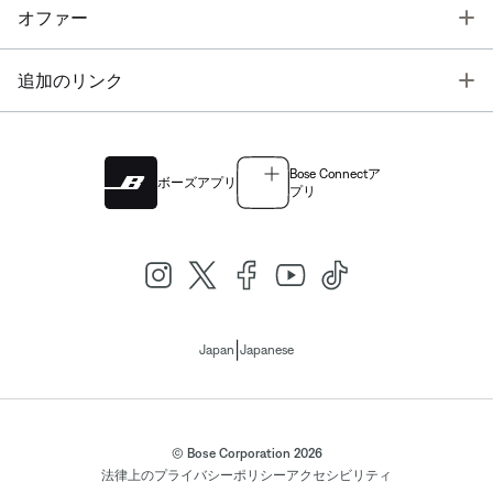
T
オファー
T
追加のリンク
Bose Connectア
ボーズアプリ
プリ
|
Japan
Japanese
© Bose Corporation 2026
法律上の
プライバシーポリシー
アクセシビリティ