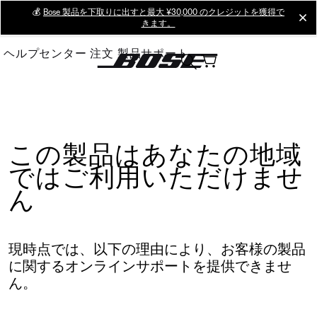
Skip
💰
Bose 製品を下取りに出すと最大 ¥30,000 のクレジットを獲得で
cl
きます。
to
Main
ヘルプセンター
注文
製品サポート
この製品はあなたの地域
ではご利用いただけませ
ん
現時点では、以下の理由により、お客様の製品
に関するオンラインサポートを提供できませ
ん。