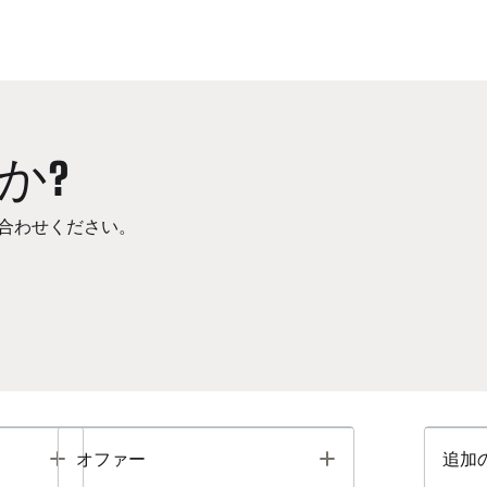
か?
合わせください。
Toggle
Toggle
オファー
追加