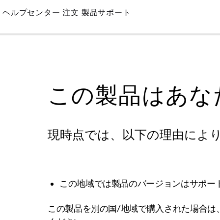
Skip
ヘルプセンター
注文
製品サポート
to
Main
この製品はあな
現時点では、以下の理由によ
この地域では製品のバージョンはサポー
この製品を別の国/地域で購入された場合は