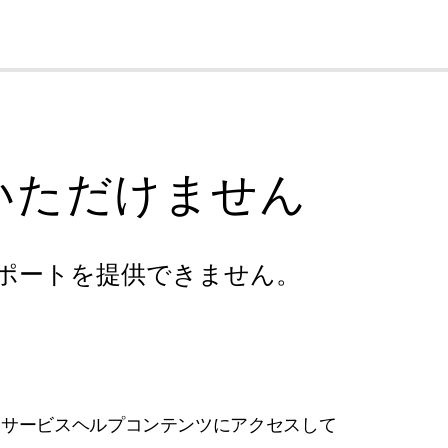
cl
いただけません
ポートを提供できません。
フサービスヘルプコンテンツにアクセスして