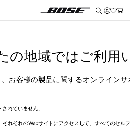
💰
Bose 製品を下取りに出すと最大 ¥30,000 のクレジットを獲得できます。
たの地域ではご利用
り、お客様の製品に関するオンラインサ
トされていません。
、それぞれのWebサイトにアクセスして、すべてのセル