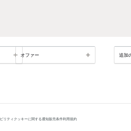
Toggle
Toggle
オファー
追加
ビリティ
クッキーに関する通知
販売条件
利用規約