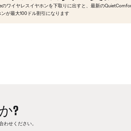
seのワイヤレスイヤホンを下取りに出すと、最新のQuietComfort 
ホンが最大100ドル割引になります
か?
合わせください。