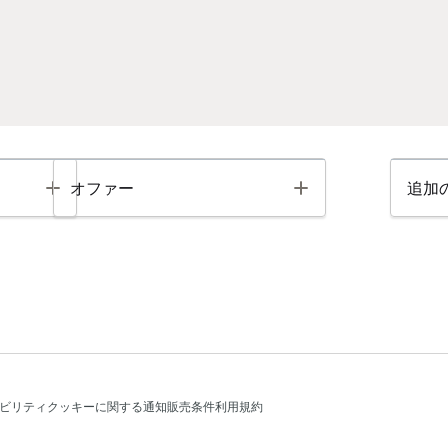
Toggle
Toggle
オファー
追加
ビリティ
クッキーに関する通知
販売条件
利用規約