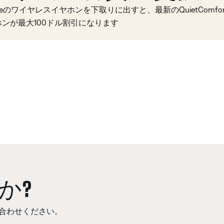
seのワイヤレスイヤホンを下取りに出すと、最新のQuietComfort 
ホンが最大100ドル割引になります
か?
合わせください。