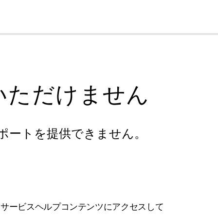
cl
いただけません
ポートを提供できません。
フサービスヘルプコンテンツにアクセスして