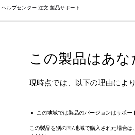
Skip
ヘルプセンター
注文
製品サポート
to
Main
この製品はあな
現時点では、以下の理由によ
この地域では製品のバージョンはサポー
この製品を別の国/地域で購入された場合は