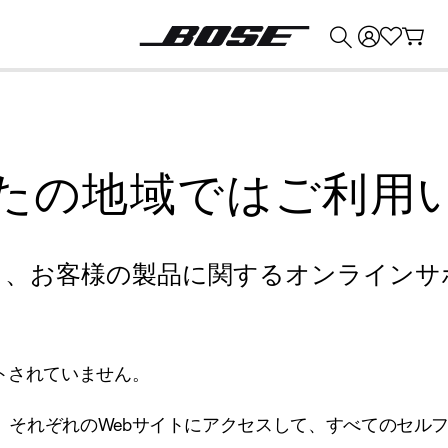
💰
Bose 製品を下取りに出すと最大 ¥30,000 のクレジットを獲得できます。
たの地域ではご利用
り、お客様の製品に関するオンラインサ
トされていません。
、それぞれのWebサイトにアクセスして、すべてのセル