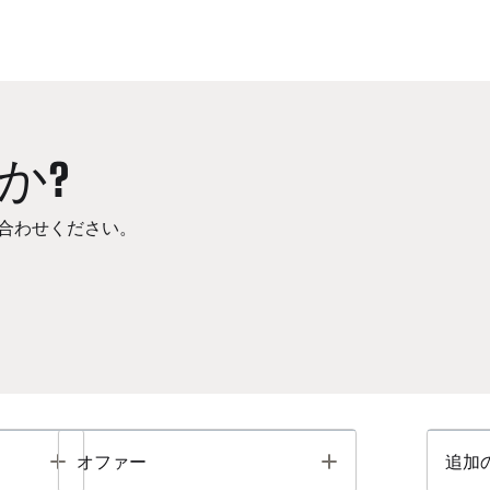
か?
合わせください。
Toggle
Toggle
オファー
追加