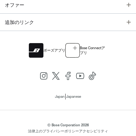
T
オファー
T
追加のリンク
Bose Connectア
ボーズアプリ
プリ
|
Japan
Japanese
© Bose Corporation 2026
法律上の
プライバシーポリシー
アクセシビリティ