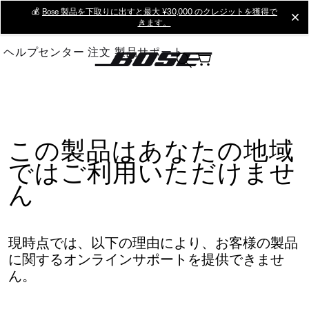
Skip
💰
Bose 製品を下取りに出すと最大 ¥30,000 のクレジットを獲得で
cl
きます。
to
Main
ヘルプセンター
注文
製品サポート
この製品はあなたの地域
ではご利用いただけませ
ん
現時点では、以下の理由により、お客様の製品
に関するオンラインサポートを提供できませ
ん。