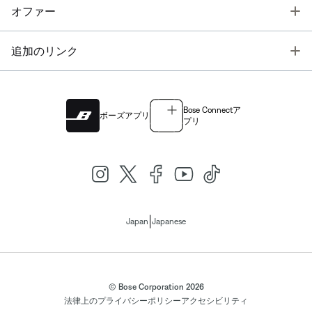
T
オファー
T
追加のリンク
Bose Connectア
ボーズアプリ
プリ
|
Japan
Japanese
© Bose Corporation 2026
法律上の
プライバシーポリシー
アクセシビリティ