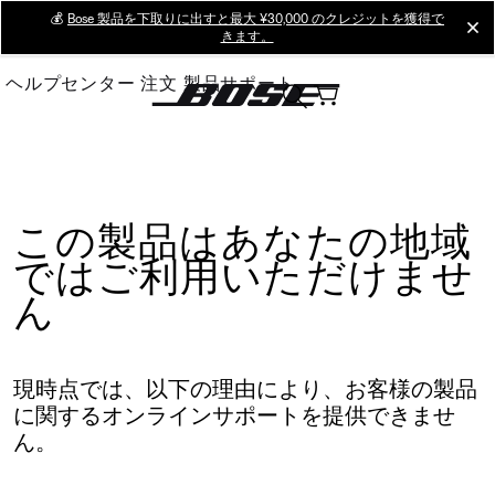
Skip
💰
Bose 製品を下取りに出すと最大 ¥30,000 のクレジットを獲得で
cl
きます。
to
Main
ヘルプセンター
注文
製品サポート
この製品はあなたの地域
ではご利用いただけませ
ん
現時点では、以下の理由により、お客様の製品
に関するオンラインサポートを提供できませ
ん。