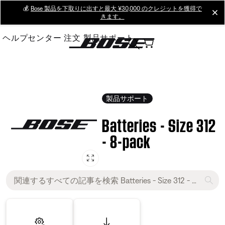
Skip
💰
Bose 製品を下取りに出すと最大 ¥30,000 のクレジットを獲得で
cl
きます。
to
Main
ヘルプセンター
注文
製品サポート
製品サポート
Batteries - Size 312
- 8-pack