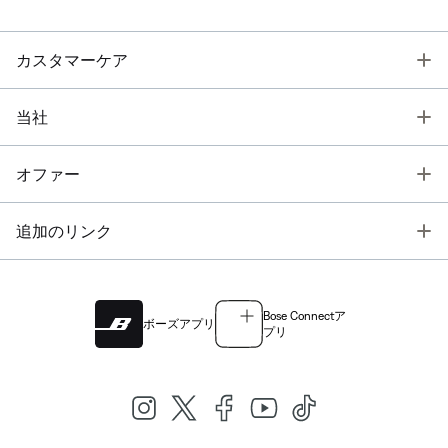
T
カスタマーケア
T
当社
T
オファー
T
追加のリンク
Bose Connectア
ボーズアプリ
プリ