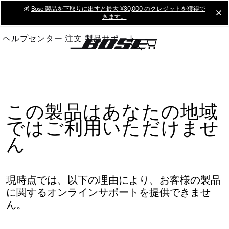
Skip
💰
Bose 製品を下取りに出すと最大 ¥30,000 のクレジットを獲得で
cl
きます。
to
Main
ヘルプセンター
注文
製品サポート
この製品はあなたの地域
ではご利用いただけませ
ん
現時点では、以下の理由により、お客様の製品
に関するオンラインサポートを提供できませ
ん。