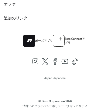
T
オファー
T
追加のリンク
Bose Connectア
ボーズアプリ
プリ
|
Japan
Japanese
© Bose Corporation 2026
法律上の
プライバシーポリシー
アクセシビリティ