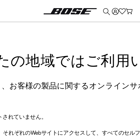
💰
Bose 製品を下取りに出すと最大 ¥30,000 のクレジットを獲得できます。
たの地域ではご利用
り、お客様の製品に関するオンラインサ
トされていません。
、それぞれのWebサイトにアクセスして、すべてのセル