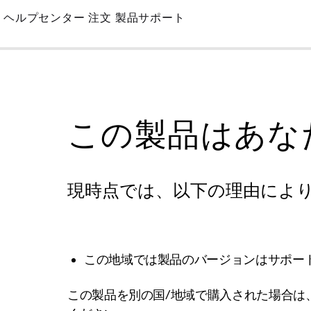
Skip
ヘルプセンター
注文
製品サポート
to
Main
この製品はあな
現時点では、以下の理由によ
この地域では製品のバージョンはサポー
この製品を別の国/地域で購入された場合は