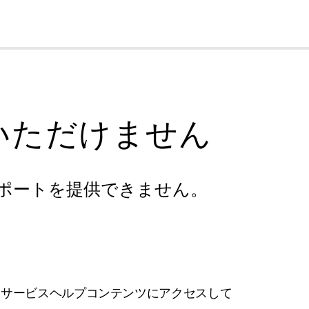
cl
いただけません
ポートを提供できません。
フサービスヘルプコンテンツにアクセスして