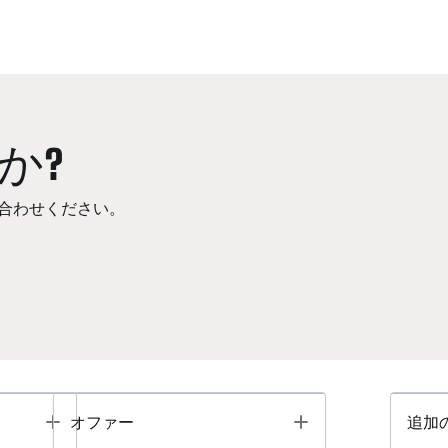
か?
合わせください。
Toggle
Toggle
オファー
追加