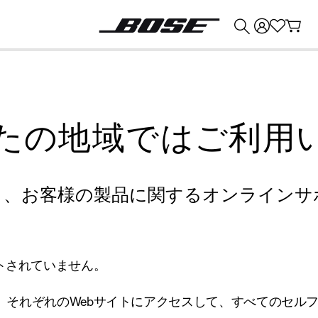
💰
Bose 製品を下取りに出すと最大 ¥30,000 のクレジットを獲得できます。
たの地域ではご利用
り、お客様の製品に関するオンラインサ
トされていません。
、それぞれのWebサイトにアクセスして、すべてのセル