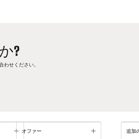
か?
合わせください。
Toggle
Toggle
オファー
追加