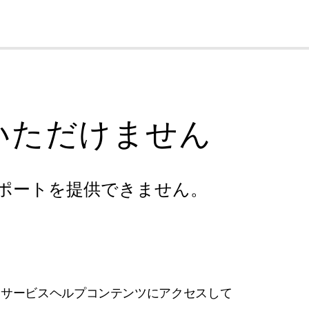
cl
いただけません
ポートを提供できません。
フサービスヘルプコンテンツにアクセスして