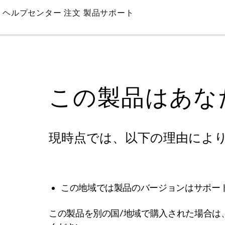
Skip
ヘルプセンター
注文
製品サポート
to
Main
この製品はあな
現時点では、以下の理由によ
この地域では製品のバージョンはサポー
この製品を別の国/地域で購入された場合は