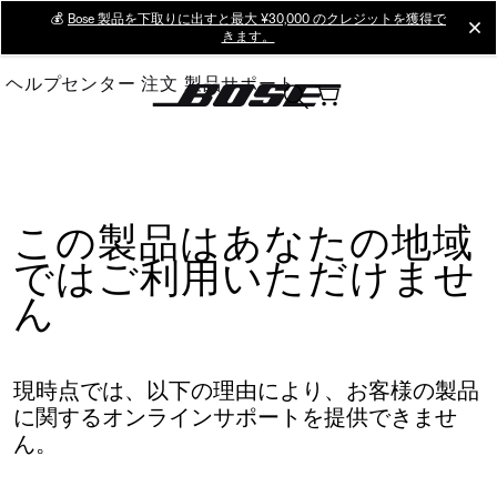
Skip
💰
Bose 製品を下取りに出すと最大 ¥30,000 のクレジットを獲得で
cl
きます。
to
Main
ヘルプセンター
注文
製品サポート
この製品はあなたの地域
ではご利用いただけませ
ん
現時点では、以下の理由により、お客様の製品
に関するオンラインサポートを提供できませ
ん。