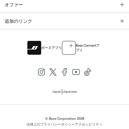
T
オファー
T
追加のリンク
Bose Connectア
ボーズアプリ
プリ
|
Japan
Japanese
© Bose Corporation 2026
法律上の
プライバシーポリシー
アクセシビリティ