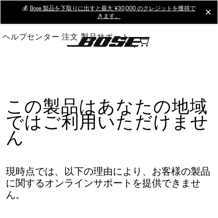
Skip
💰
Bose 製品を下取りに出すと最大 ¥30,000 のクレジットを獲得で
cl
きます。
to
Main
ヘルプセンター
注文
製品サポート
この製品はあなたの地域
ではご利用いただけませ
ん
現時点では、以下の理由により、お客様の製品
に関するオンラインサポートを提供できませ
ん。