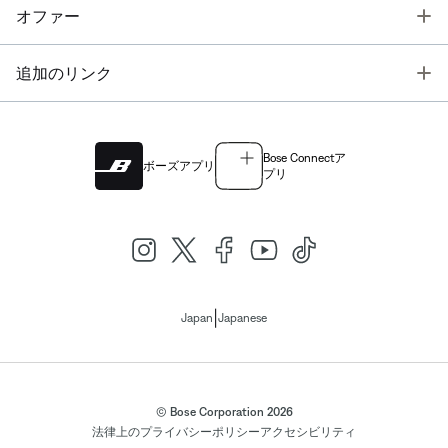
T
オファー
T
追加のリンク
Bose Connectア
ボーズアプリ
プリ
|
Japan
Japanese
© Bose Corporation 2026
法律上の
プライバシーポリシー
アクセシビリティ