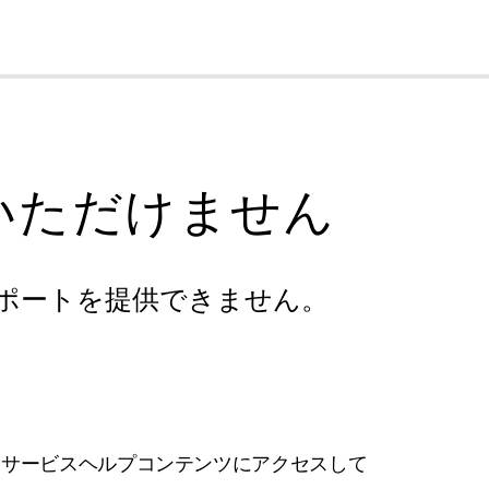
cl
いただけません
ポートを提供できません。
フサービスヘルプコンテンツにアクセスして