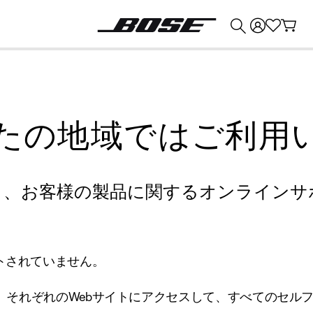
💰
Bose 製品を下取りに出すと最大 ¥30,000 のクレジットを獲得できます。
たの地域ではご利用
り、お客様の製品に関するオンラインサ
トされていません。
、それぞれのWebサイトにアクセスして、すべてのセル