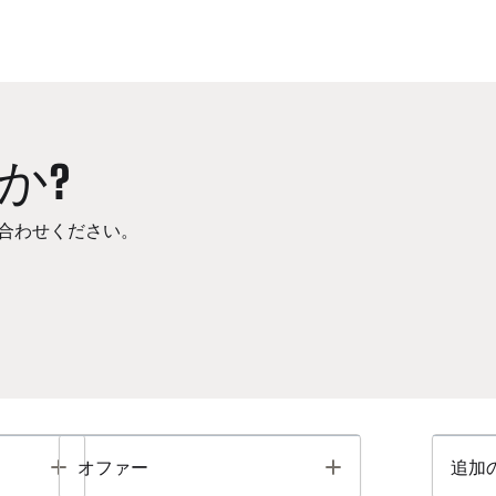
か?
合わせください。
Toggle
Toggle
オファー
追加