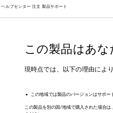
Skip
ヘルプセンター
注文
製品サポート
to
Main
この製品はあな
現時点では、以下の理由によ
この地域では製品のバージョンはサポー
この製品を別の国/地域で購入された場合は